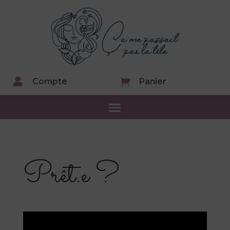

Compte

Panier
Prêt.e ?