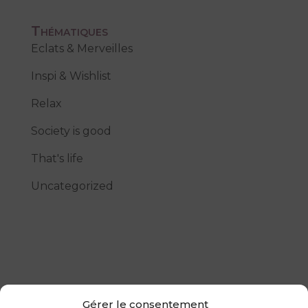
Thématiques
Eclats & Merveilles
Inspi & Wishlist
Relax
Society is good
That's life
Uncategorized
Gérer le consentement